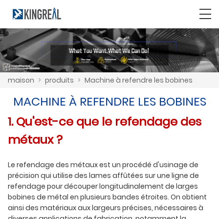
maison
>
produits
>
Machine à refendre les bobines
MACHINE À REFENDRE LES BOBINES
1. Qu'est-ce que le refendage des
métaux ?
Le refendage des métaux est un procédé d'usinage de
précision qui utilise des lames affûtées sur une ligne de
refendage pour découper longitudinalement de larges
bobines de métal en plusieurs bandes étroites. On obtient
ainsi des matériaux aux largeurs précises, nécessaires à
diverses applications de fabrication, notamment la